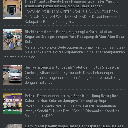
(inzet) Kantor Kepala Desa Nguneng Kecamatan Warung
Asem Kabupaten Batang Propinsi Jawa Tengah.
BATANG, 23 JULI 2026, SETENGAH BULAN KANTOR DESA
MENGUNENG TANPA KEHADIRAN KADES. Disaat Pemerintah
Kabupaten Batang Sedang G...
Bhabinkamtibmas Polsek Majalengka Kota Lakukan
Kegiatan Dialogis dengan Para Pedagang di Alun-Alun Desa
Kulur
Majalengka, - Bripka Dede Sulaeman, Bhabinkamtibmas Polsek
Majalengka Kota, Polres Majalengka, Polda Jabar, menjalankan
kegiatan dialogis de...
Ternyata Senyum Itu Ibadah Mobil dan motor Siaga Ada
Cirebon, Alhamdulillah, syukur deh! Kuwu Pekantingan,
Kecamatan Kelangenan, Cirebon, Abang Suharto, sudah siaga
dengan motor da...
Pelaku Pembunuhan Istrinya Sendiri di Ujung Batu ( Rohul )
Kabur ke Nias Selatan Ujungnya Tertangkap Juga
Rokan Hulu. Media Radius 102 Com. Pelaku Pembunuhan
Istrinya Sendiri Di Ujung Batu ( Rohul ) Diamankan Kapolres
Rokan Hulu AKBP...
Demi Meraup Keuntungan Besar, Pengaspalan Jalan Di Desa