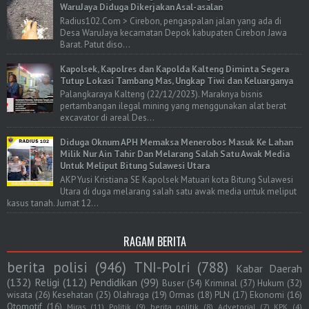
WaruJaya Diduga Dikerjakan Asal-asalan
Radius102.Com > Cirebon, pengaspalan jalan yang ada di
Desa WaruJaya kecamatan Depok kabupaten Cirebon Jawa
Barat. Patut diso...
Kapolsek, Kapolres dan Kapolda Kalteng Diminta Segera
Tutup Lokasi Tambang Mas, Ungkap Tiwi dan Keluarganya
Palangkaraya Kalteng (22/12/2023). Maraknya bisnis
pertambangan ilegal mining yang menggunakan alat berat
excavator di areal Des...
Diduga Oknum APH Memaksa Menerobos Masuk Ke Lahan
Milik Nur Ain Tahir Dan Melarang Salah Satu Awak Media
Untuk Meliput Bitung Sulawesi Utara
AKP Yusi Kristiana SE Kapolsek Matuari kota Bitung Sulawesi
Utara di duga melarang salah satu awak media untuk meliput
kasus tanah. Jumat 12...
RAGAM BERITA
berita polisi
(946)
TNI-Polri
(788)
Kabar Daerah
(132)
Religi
(112)
Pendidikan
(99)
Buser
(54)
Kriminal
(37)
Hukum
(32)
wisata
(26)
Kesehatan
(25)
Olahraga
(19)
Ormas
(18)
PLN
(17)
Ekonomi
(16)
Otomotif
(16)
Miras
(11)
Politik
(9)
berita politik
(8)
Advetorial
(7)
KPK
(4)