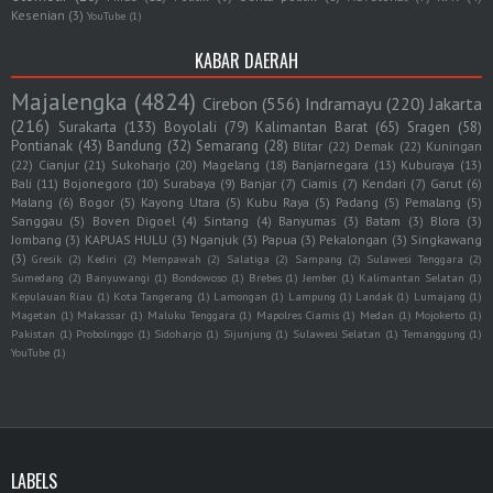
Kesenian
(3)
YouTube
(1)
KABAR DAERAH
Majalengka
(4824)
Cirebon
(556)
Indramayu
(220)
Jakarta
(216)
Surakarta
(133)
Boyolali
(79)
Kalimantan Barat
(65)
Sragen
(58)
Pontianak
(43)
Bandung
(32)
Semarang
(28)
Blitar
(22)
Demak
(22)
Kuningan
(22)
Cianjur
(21)
Sukoharjo
(20)
Magelang
(18)
Banjarnegara
(13)
Kuburaya
(13)
Bali
(11)
Bojonegoro
(10)
Surabaya
(9)
Banjar
(7)
Ciamis
(7)
Kendari
(7)
Garut
(6)
Malang
(6)
Bogor
(5)
Kayong Utara
(5)
Kubu Raya
(5)
Padang
(5)
Pemalang
(5)
Sanggau
(5)
Boven Digoel
(4)
Sintang
(4)
Banyumas
(3)
Batam
(3)
Blora
(3)
Jombang
(3)
KAPUAS HULU
(3)
Nganjuk
(3)
Papua
(3)
Pekalongan
(3)
Singkawang
(3)
Gresik
(2)
Kediri
(2)
Mempawah
(2)
Salatiga
(2)
Sampang
(2)
Sulawesi Tenggara
(2)
Sumedang
(2)
Banyuwangi
(1)
Bondowoso
(1)
Brebes
(1)
Jember
(1)
Kalimantan Selatan
(1)
Kepulauan Riau
(1)
Kota Tangerang
(1)
Lamongan
(1)
Lampung
(1)
Landak
(1)
Lumajang
(1)
Magetan
(1)
Makassar
(1)
Maluku Tenggara
(1)
Mapolres Ciamis
(1)
Medan
(1)
Mojokerto
(1)
Pakistan
(1)
Probolinggo
(1)
Sidoharjo
(1)
Sijunjung
(1)
Sulawesi Selatan
(1)
Temanggung
(1)
YouTube
(1)
LABELS