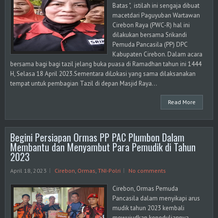
Batas ", istilah ini sengaja dibuat
macetdari Paguyuban Wartawan
Cirebon Raya (PWC-R) hal ini
dilakukan bersama Srikandi
Pemuda Pancasila (PP) DPC
Kabupaten Cirebon. Dalam acara
bersama bagi bagi tazil jelang buka puasa di Ramadhan tahun ini 1444
H, Selasa 18 April 2023.Sementara diLokasi yang sama dilaksanakan
tempat untuk pembagian Tazil di depan Masjid Raya...
Read More
Begini Persiapan Ormas PP PAC Plumbon Dalam
Membantu dan Menyambut Para Pemudik di Tahun
2023
April 18, 2023
Cirebon
,
Ormas
,
TNI-Polri
No comments
Cirebon, Ormas Pemuda
Pancasila dalam menyikapi arus
mudik tahun 2023 kembali
mewujudkan kepeduliannya