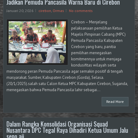
Jadikan Pemuda Pancasila Warna Baru di Cirebon
Januari 20, 2026
cirebon
,
Ormas
No comments
Cirebon – Menjelang
pelaksanaan pemilihan Ketua
Majelis Pimpinan Cabang (MPC)
Pemuda Pancasila Kabupaten
Cirebon yang baru, panitia
pemilihan menegaskan
komitmennya untuk menjaga
kondusifitas wilayah serta
mendorong peran Pemuda Pancasila agar semakin positif di tengah
masyarakat. Sumber, Kabupaten Cirebon (Gorda), Selasa.
(20/1/2025).salah satu Calon Ketua MPC Kabupaten Cirebon, Suganda,
menegaskan bahwa Pemuda Pancasila lahir sebagai...
Read More
Dalam Rangka Konsolidasi Organisasi Squad
Nusantara DPC Tegal Raya Dihadiri Ketua Umum Jalu
seno aji