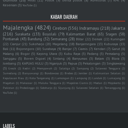
Otomotif
(16)
Miras
(11)
Politik
(9)
berita politik
(8)
Advetorial
(7)
KPK
(4)
Kesenian
(3)
YouTube
(1)
KABAR DAERAH
Majalengka
(4824)
Cirebon
(556)
Indramayu
(218)
Jakarta
(216)
Surakarta
(133)
Boyolali
(79)
Kalimantan Barat
(65)
Sragen
(58)
Pontianak
(43)
Bandung
(32)
Semarang
(28)
Blitar
(22)
Demak
(22)
Kuningan
(22)
Cianjur
(21)
Sukoharjo
(20)
Magelang
(18)
Banjarnegara
(13)
Kuburaya
(13)
Bali
(11)
Bojonegoro
(10)
Surabaya
(9)
Banjar
(7)
Ciamis
(7)
Kendari
(7)
Garut
(6)
Malang
(6)
Bogor
(5)
Kayong Utara
(5)
Kubu Raya
(5)
Padang
(5)
Pemalang
(5)
Sanggau
(5)
Boven Digoel
(4)
Sintang
(4)
Banyumas
(3)
Batam
(3)
Blora
(3)
Jombang
(3)
KAPUAS HULU
(3)
Nganjuk
(3)
Papua
(3)
Pekalongan
(3)
Singkawang
(3)
Gresik
(2)
Kediri
(2)
Mempawah
(2)
Salatiga
(2)
Sampang
(2)
Sulawesi Tenggara
(2)
Sumedang
(2)
Banyuwangi
(1)
Bondowoso
(1)
Brebes
(1)
Jember
(1)
Kalimantan Selatan
(1)
Kepulauan Riau
(1)
Kota Tangerang
(1)
Lamongan
(1)
Lampung
(1)
Landak
(1)
Lumajang
(1)
Magetan
(1)
Makassar
(1)
Maluku Tenggara
(1)
Mapolres Ciamis
(1)
Medan
(1)
Mojokerto
(1)
Pakistan
(1)
Probolinggo
(1)
Sidoharjo
(1)
Sijunjung
(1)
Sulawesi Selatan
(1)
Temanggung
(1)
YouTube
(1)
LABELS