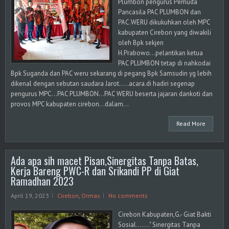
Plumbon pengurus Pemuda
Pancasila PAC PLUMBON dan
PAC.WERU dikukuhkan oleh MPC
kabupaten Cirebon yang diwakili
oleh Bpk sekjen
H.Prabowo...pelantikan ketua
PAC PLUMBON tetap di nahkodai
Bpk Suganda dan PAC weru sekarang di pegang Bpk Samsudin yg lebih
dikenal dengan sebutan saudara Jarot.....acara.di hadiri segenap
pengurus MPC...PAC PLUMBON...PAC WERU beserta jajaran dankoti dan
provos MPC kabupaten cirebon...dalam...
Read More
Ada apa sih macet Pisan,Sinergitas Tanpa Batas,
Kerja Bareng PWC-R dan Srikandi PP di Giat
Ramadhan 2023
April 19, 2023
Cirebon
,
Ormas
No comments
Cirebon Kabupaten,G.- Giat Bakti
Sosial......." Sinergitas Tanpa