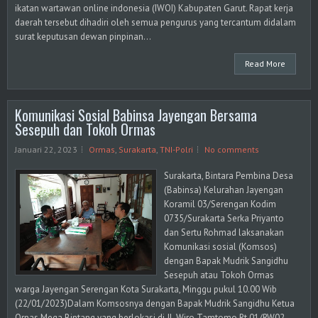
ikatan wartawan online indonesia (IWOI) Kabupaten Garut. Rapat kerja
daerah tersebut dihadiri oleh semua pengurus yang tercantum didalam
surat keputusan dewan pinpinan...
Read More
Komunikasi Sosial Babinsa Jayengan Bersama
Sesepuh dan Tokoh Ormas
Januari 22, 2023
Ormas
,
Surakarta
,
TNI-Polri
No comments
Surakarta, Bintara Pembina Desa
(Babinsa) Kelurahan Jayengan
Koramil 03/Serengan Kodim
0735/Surakarta Serka Priyanto
dan Sertu Rohmad laksanakan
Komunikasi sosial (Komsos)
dengan Bapak Mudrik Sangidhu
Sesepuh atau Tokoh Ormas
warga Jayengan Serengan Kota Surakarta, Minggu pukul 10.00 Wib
(22/01/2023)Dalam Komsosnya dengan Bapak Mudrik Sangidhu Ketua
Ornas Mega Bintang yang berlokasi di Jl. Wiro Tamtomo Rt.01/RW02