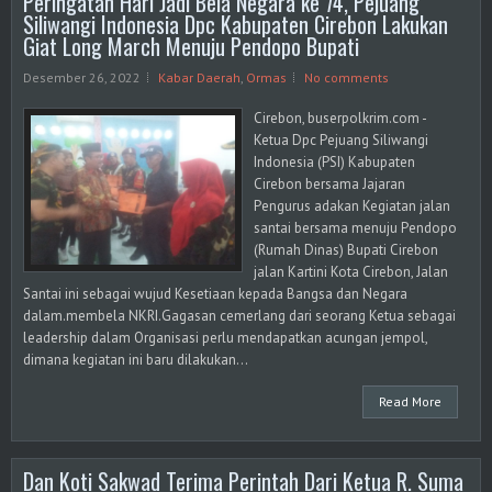
Peringatan Hari Jadi Bela Negara ke 74, Pejuang
Siliwangi Indonesia Dpc Kabupaten Cirebon Lakukan
Giat Long March Menuju Pendopo Bupati
Desember 26, 2022
Kabar Daerah
,
Ormas
No comments
Cirebon, buserpolkrim.com -
Ketua Dpc Pejuang Siliwangi
Indonesia (PSI) Kabupaten
Cirebon bersama Jajaran
Pengurus adakan Kegiatan jalan
santai bersama menuju Pendopo
(Rumah Dinas) Bupati Cirebon
jalan Kartini Kota Cirebon, Jalan
Santai ini sebagai wujud Kesetiaan kepada Bangsa dan Negara
dalam.membela NKRI.Gagasan cemerlang dari seorang Ketua sebagai
leadership dalam Organisasi perlu mendapatkan acungan jempol,
dimana kegiatan ini baru dilakukan...
Read More
Dan Koti Sakwad Terima Perintah Dari Ketua R. Suma