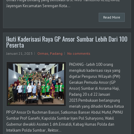
Jayengan Kecamatan Serengan Kota...
Read More
Ikuti Kaderisasi Raya GP Ansor Sumbar Lebih Dari 100
Peserta
Januari 21, 2023
Ormas
,
Padang
No comments
PADANG - Lebih 100 orang
mengikuti kaderisasi raya yang
digelar Pengurus Wilayah (PW)
Gerakan Pemuda Ansor (GP
Ansor) Sumbar di Asrama Haji,
Padang 20 s.d 22 Januari
2023.Pembukaan berlangsung
meriah yang dihadiri Ketua Ketua
PP GP Ansor Dr Ruchman Basori, Satkornas Banser Abdul Mufid, PWNU
Sumbar Prof Ganefri, Kapolda Sumbar Irjen Pol Suharyono, Wakil
Gubernur diwakili Asisten 1 drh.Erinaldi, Kabag Humas Polda dan
Intelkam Polda Sumbar , Rektor...