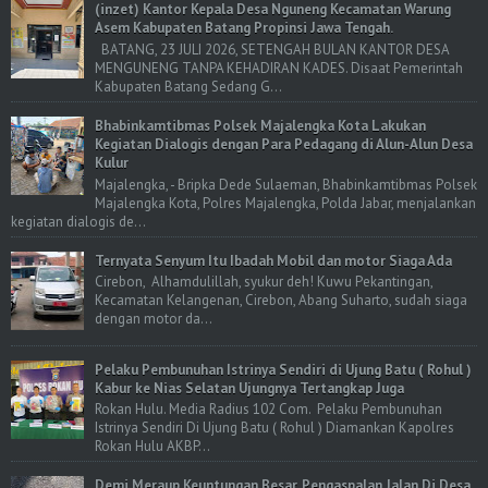
(inzet) Kantor Kepala Desa Nguneng Kecamatan Warung
Asem Kabupaten Batang Propinsi Jawa Tengah.
BATANG, 23 JULI 2026, SETENGAH BULAN KANTOR DESA
MENGUNENG TANPA KEHADIRAN KADES. Disaat Pemerintah
Kabupaten Batang Sedang G...
Bhabinkamtibmas Polsek Majalengka Kota Lakukan
Kegiatan Dialogis dengan Para Pedagang di Alun-Alun Desa
Kulur
Majalengka, - Bripka Dede Sulaeman, Bhabinkamtibmas Polsek
Majalengka Kota, Polres Majalengka, Polda Jabar, menjalankan
kegiatan dialogis de...
Ternyata Senyum Itu Ibadah Mobil dan motor Siaga Ada
Cirebon, Alhamdulillah, syukur deh! Kuwu Pekantingan,
Kecamatan Kelangenan, Cirebon, Abang Suharto, sudah siaga
dengan motor da...
Pelaku Pembunuhan Istrinya Sendiri di Ujung Batu ( Rohul )
Kabur ke Nias Selatan Ujungnya Tertangkap Juga
Rokan Hulu. Media Radius 102 Com. Pelaku Pembunuhan
Istrinya Sendiri Di Ujung Batu ( Rohul ) Diamankan Kapolres
Rokan Hulu AKBP...
Demi Meraup Keuntungan Besar, Pengaspalan Jalan Di Desa