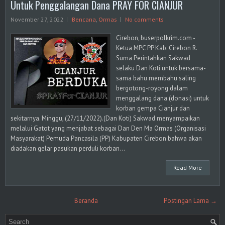
Untuk Penggalangan Dana PRAY FOR CIANJUR
November 27, 2022
Bencana
,
Ormas
No comments
Cirebon, buserpolkrim.com -
Ketua MPC PP Kab. Cirebon R.
Suma Perintahkan Sakwad
selaku Dan Koti untuk bersama-
sama bahu membahu saling
bergotong-royong dalam
menggalang dana (donasi) untuk
korban gempa Cianjur dan
sekitarnya. Minggu, (27/11/2022).(Dan Koti) Sakwad menyampaikan
melalui Gatot yang menjabat sebagai Dan Den Ma Ormas (Organisasi
Masyarakat) Pemuda Pancasila (PP) Kabupaten Cirebon bahwa akan
diadakan gelar pasukan perduli korban...
Read More
Beranda
Postingan Lama →