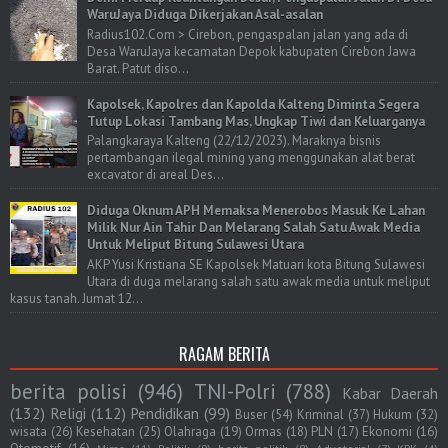
WaruJaya Diduga Dikerjakan Asal-asalan
Radius102.Com > Cirebon, pengaspalan jalan yang ada di
Desa WaruJaya kecamatan Depok kabupaten Cirebon Jawa
Barat. Patut diso...
Kapolsek, Kapolres dan Kapolda Kalteng Diminta Segera
Tutup Lokasi Tambang Mas, Ungkap Tiwi dan Keluarganya
Palangkaraya Kalteng (22/12/2023). Maraknya bisnis
pertambangan ilegal mining yang menggunakan alat berat
excavator di areal Des...
Diduga Oknum APH Memaksa Menerobos Masuk Ke Lahan
Milik Nur Ain Tahir Dan Melarang Salah Satu Awak Media
Untuk Meliput Bitung Sulawesi Utara
AKP Yusi Kristiana SE Kapolsek Matuari kota Bitung Sulawesi
Utara di duga melarang salah satu awak media untuk meliput
kasus tanah. Jumat 12...
RAGAM BERITA
berita polisi
(946)
TNI-Polri
(788)
Kabar Daerah
(132)
Religi
(112)
Pendidikan
(99)
Buser
(54)
Kriminal
(37)
Hukum
(32)
wisata
(26)
Kesehatan
(25)
Olahraga
(19)
Ormas
(18)
PLN
(17)
Ekonomi
(16)