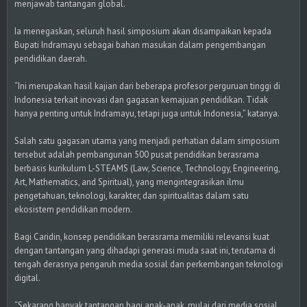
menjawab tantangan global.
Ia menegaskan, seluruh hasil simposium akan disampaikan kepada
Bupati Indramayu sebagai bahan masukan dalam pengembangan
pendidikan daerah.
“Ini merupakan hasil kajian dari beberapa profesor perguruan tinggi di
Indonesia terkait inovasi dan gagasan kemajuan pendidikan. Tidak
hanya penting untuk Indramayu, tetapi juga untuk Indonesia,” katanya.
Salah satu gagasan utama yang menjadi perhatian dalam simposium
tersebut adalah pembangunan 500 pusat pendidikan berasrama
berbasis kurikulum L-STEAMS (Law, Science, Technology, Engineering,
Art, Mathematics, and Spiritual), yang mengintegrasikan ilmu
pengetahuan, teknologi, karakter, dan spiritualitas dalam satu
ekosistem pendidikan modern.
Bagi Caridin, konsep pendidikan berasrama memiliki relevansi kuat
dengan tantangan yang dihadapi generasi muda saat ini, terutama di
tengah derasnya pengaruh media sosial dan perkembangan teknologi
digital.
“Sekarang banyak tantangan bagi anak-anak, mulai dari media sosial