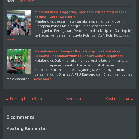
Novi…
Read More
Minimalisir Pelanggaran, Sipropam Polres Majalengka
Kembali Gelar Gaktiblin
Majalengka, Seusai melaksanakan Apel Fungsi Propam,
Sipropam Polres Majalengka Polda Jabar Kembali
menggelar Penegakan, Penertiban dan Disiplin (Gaktibplin)
terhadap kendaraan anggota Polri dan ASN Polri Pol…
Read
More
Memakmurkan Tempat Ibadah, Kapolsek Sukahaji
Bersama Bhabinkamtibmas Sholat Ashar Berjamaah
Majalengka, Dalam rangka mempererat silaturahmi antara
polisi dengan masyarakat khususnya tokoh agama,
Kapolsek Sukahaji Polres Majalengka AKP Rudy Djunardi
bersama Kanit Binmas AIPTU Karyono dan Bhabinkamtibmas
melaksanakan …
Read More
← Posting Lebih Baru
Beranda
Posting Lama →
0 comments:
Posting Komentar