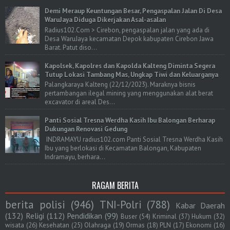
Demi Meraup Keuntungan Besar, Pengaspalan Jalan Di Desa
WaruJaya Diduga Dikerjakan Asal-asalan
Radius102.Com > Cirebon, pengaspalan jalan yang ada di
Desa WaruJaya kecamatan Depok kabupaten Cirebon Jawa
Barat. Patut diso...
Kapolsek, Kapolres dan Kapolda Kalteng Diminta Segera
Tutup Lokasi Tambang Mas, Ungkap Tiwi dan Keluarganya
Palangkaraya Kalteng (22/12/2023). Maraknya bisnis
pertambangan ilegal mining yang menggunakan alat berat
excavator di areal Des...
Panti Sosial Tresna Werdha Kasih Ibu Balongan Berharap
Dukungan Renovasi Gedung
INDRAMAYU radius102.com Panti Sosial Tresna Werdha Kasih
Ibu yang berlokasi di Kecamatan Balongan, Kabupaten
Indramayu, berhara...
RAGAM BERITA
berita polisi
(946)
TNI-Polri
(788)
Kabar Daerah
(132)
Religi
(112)
Pendidikan
(99)
Buser
(54)
Kriminal
(37)
Hukum
(32)
wisata
(26)
Kesehatan
(25)
Olahraga
(19)
Ormas
(18)
PLN
(17)
Ekonomi
(16)