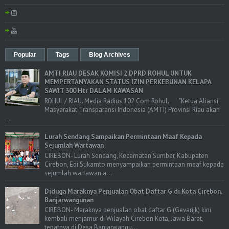
Popular
Tags
Blog Archives
AMTI RIAU DESAK KOMISI 2 DPRD ROHUL UNTUK
MEMPERTANYAKAN STATUS IZIN PERKEBUNAN KELAPA
SAWIT 300 Htr DALAM KAWASAN
ROHUL / RIAU. Media Radius 102 Com Rohul. "Ketua Aliansi
Masyarakat Transparansi Indonesia (AMTI) Provinsi Riau akan
...
Lurah Sendang Sampaikan Permintaan Maaf Kepada
Sejumlah Wartawan
CIREBON- Lurah Sendang, Kecamatan Sumber, Kabupaten
Cirebon, Edi Sukamto menyampaikan permintaan maaf kepada
sejumlah wartawan a...
Diduga Maraknya Penjualan Obat Daftar G di Kota Cirebon,
Banjarwangunan
CIREBON- Maraknya penjualan obat daftar G (Gevarijk) kini
kembali menjamur di Wilayah Cirebon Kota, Jawa Barat,
tepatnya di Desa Banjarwangu...