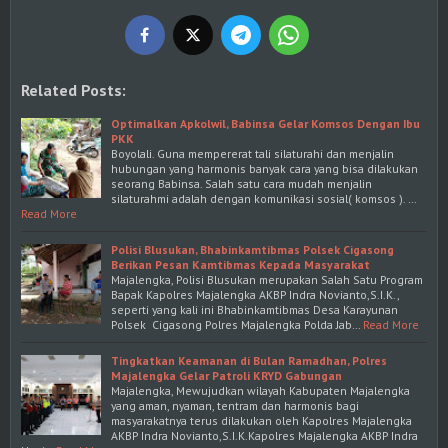
Related Posts:
Optimalkan Apkolwil, Babinsa Gelar Komsos Dengan Ibu
PKK
Boyolali. Guna mempererat tali silaturahi dan menjalin
hubungan yang harmonis banyak cara yang bisa dilakukan
seorang Babinsa. Salah satu cara mudah menjalin
silaturahmi adalah dengan komunikasi sosial( komsos ). …
Read More
Polisi Blusukan, Bhabinkamtibmas Polsek Cigasong
Berikan Pesan Kamtibmas Kepada Masyarakat
Majalengka, Polisi Blusukan merupakan Salah Satu Program
Bapak Kapolres Majalengka AKBP Indra Novianto,S.I.K.,
seperti yang kali ini Bhabinkamtibmas Desa Karayunan
Polsek Cigasong Polres Majalengka Polda Jab…
Read More
Tingkatkan Keamanan di Bulan Ramadhan, Polres
Majalengka Gelar Patroli KRYD Gabungan
Majalengka, Mewujudkan wilayah Kabupaten Majalengka
yang aman, nyaman, tentram dan harmonis bagi
masyarakatnya terus dilakukan oleh Kapolres Majalengka
AKBP Indra Novianto,S.I.K.Kapolres Majalengka AKBP Indra