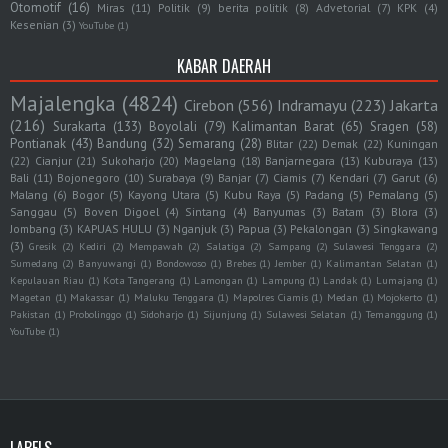
Otomotif
(16)
Miras
(11)
Politik
(9)
berita politik
(8)
Advetorial
(7)
KPK
(4)
Kesenian
(3)
YouTube
(1)
KABAR DAERAH
Majalengka
(4824)
Cirebon
(556)
Indramayu
(223)
Jakarta
(216)
Surakarta
(133)
Boyolali
(79)
Kalimantan Barat
(65)
Sragen
(58)
Pontianak
(43)
Bandung
(32)
Semarang
(28)
Blitar
(22)
Demak
(22)
Kuningan
(22)
Cianjur
(21)
Sukoharjo
(20)
Magelang
(18)
Banjarnegara
(13)
Kuburaya
(13)
Bali
(11)
Bojonegoro
(10)
Surabaya
(9)
Banjar
(7)
Ciamis
(7)
Kendari
(7)
Garut
(6)
Malang
(6)
Bogor
(5)
Kayong Utara
(5)
Kubu Raya
(5)
Padang
(5)
Pemalang
(5)
Sanggau
(5)
Boven Digoel
(4)
Sintang
(4)
Banyumas
(3)
Batam
(3)
Blora
(3)
Jombang
(3)
KAPUAS HULU
(3)
Nganjuk
(3)
Papua
(3)
Pekalongan
(3)
Singkawang
(3)
Gresik
(2)
Kediri
(2)
Mempawah
(2)
Salatiga
(2)
Sampang
(2)
Sulawesi Tenggara
(2)
Sumedang
(2)
Banyuwangi
(1)
Bondowoso
(1)
Brebes
(1)
Jember
(1)
Kalimantan Selatan
(1)
Kepulauan Riau
(1)
Kota Tangerang
(1)
Lamongan
(1)
Lampung
(1)
Landak
(1)
Lumajang
(1)
Magetan
(1)
Makassar
(1)
Maluku Tenggara
(1)
Mapolres Ciamis
(1)
Medan
(1)
Mojokerto
(1)
Pakistan
(1)
Probolinggo
(1)
Sidoharjo
(1)
Sijunjung
(1)
Sulawesi Selatan
(1)
Temanggung
(1)
YouTube
(1)
LABELS