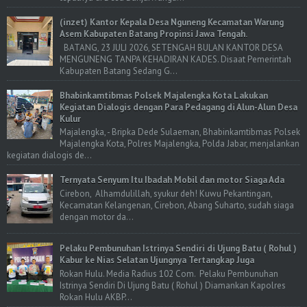
(inzet) Kantor Kepala Desa Nguneng Kecamatan Warung
Asem Kabupaten Batang Propinsi Jawa Tengah.
BATANG, 23 JULI 2026, SETENGAH BULAN KANTOR DESA
MENGUNENG TANPA KEHADIRAN KADES. Disaat Pemerintah
Kabupaten Batang Sedang G...
Bhabinkamtibmas Polsek Majalengka Kota Lakukan
Kegiatan Dialogis dengan Para Pedagang di Alun-Alun Desa
Kulur
Majalengka, - Bripka Dede Sulaeman, Bhabinkamtibmas Polsek
Majalengka Kota, Polres Majalengka, Polda Jabar, menjalankan
kegiatan dialogis de...
Ternyata Senyum Itu Ibadah Mobil dan motor Siaga Ada
Cirebon, Alhamdulillah, syukur deh! Kuwu Pekantingan,
Kecamatan Kelangenan, Cirebon, Abang Suharto, sudah siaga
dengan motor da...
Pelaku Pembunuhan Istrinya Sendiri di Ujung Batu ( Rohul )
Kabur ke Nias Selatan Ujungnya Tertangkap Juga
Rokan Hulu. Media Radius 102 Com. Pelaku Pembunuhan
Istrinya Sendiri Di Ujung Batu ( Rohul ) Diamankan Kapolres
Rokan Hulu AKBP...